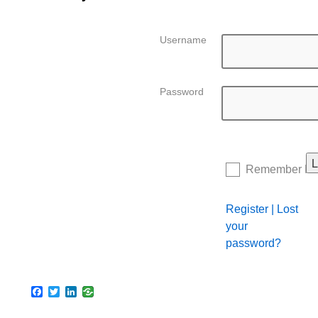
Username
Password
Remember M
Register
|
Lost
your
password?
Facebook
Twitter
LinkedIn