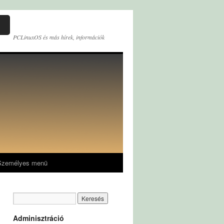
PCLinuxOS és más hírek, információk
Személyes menü
Adminisztráció