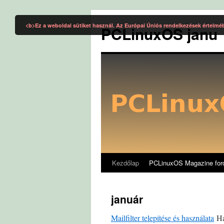
Kilépés
a
<b>Ez a weboldal sütiket használ. Az Európai Úniós rendelkezések értelmé
PCLinuxOS janu
tartalomba
Kezdőlap
PCLinuxOS Magazine for
január
Mailfilter telepítése és használata
Hat