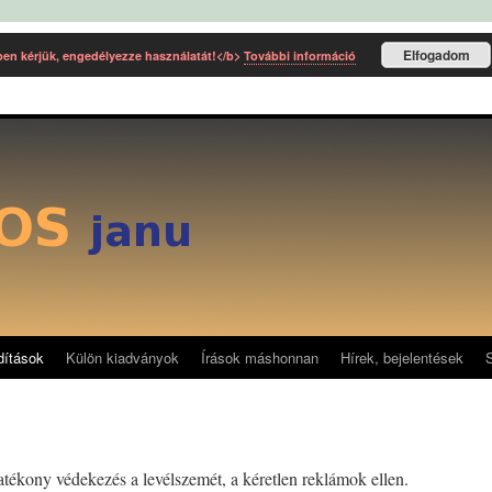
Elfogadom
ben kérjük, engedélyezze használatát!</b>
További információ
dítások
Külön kiadványok
Írások máshonnan
Hírek, bejelentések
ékony védekezés a levélszemét, a kéretlen reklámok ellen.