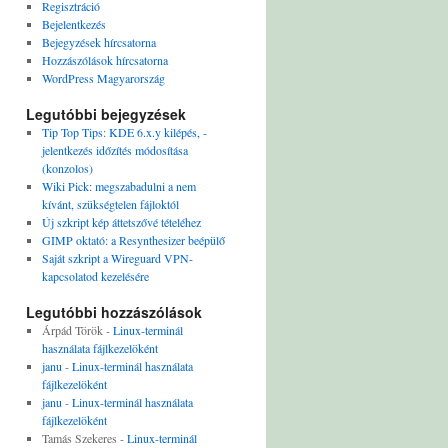
Regisztráció
Bejelentkezés
Bejegyzések hírcsatorna
Hozzászólások hírcsatorna
WordPress Magyarország
Legutóbbi bejegyzések
Tip Top Tips: KDE 6.x.y kilépés, -
jelentkezés időzítés módosítása
(konzolos)
Wiki Pick: megszabadulni a nem
kívánt, szükségtelen fájloktól
Új szkript kép áttetszővé tételéhez
GIMP oktató: a Resynthesizer beépülő
Saját szkript a Wireguard VPN-
kapcsolatod kezelésére
Legutóbbi hozzászólások
Árpád Török
-
Linux-terminál
használata fájlkezelöként
janu
-
Linux-terminál használata
fájlkezelöként
janu
-
Linux-terminál használata
fájlkezelöként
Tamás Szekeres
-
Linux-terminál