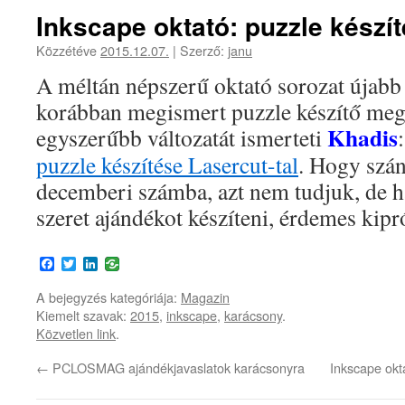
Inkscape oktató: puzzle készít
Közzétéve
2015.12.07.
|
Szerző:
janu
A méltán népszerű oktató sorozat újab
korábban megismert puzzle készítő meg
Khadis
egyszerűbb változatát ismerteti
puzzle készítése Lasercut-tal
. Hogy szán
decemberi számba, azt nem tudjuk, de ha
szeret ajándékot készíteni, érdemes kipr
Facebook
Twitter
LinkedIn
A bejegyzés kategóriája:
Magazin
Kiemelt szavak:
2015
,
inkscape
,
karácsony
.
Közvetlen link
.
←
PCLOSMAG ajándékjavaslatok karácsonyra
Inkscape okt