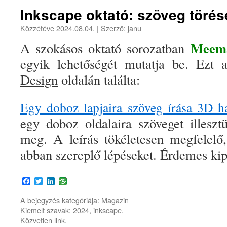
Inkscape oktató: szöveg törés
Közzétéve
2024.08.04.
|
Szerző:
janu
Meem
A szokásos oktató sorozatban
egyik lehetőségét mutatja be. Ezt 
Design
oldalán találta:
Egy doboz lapjaira szöveg írása 3D ha
egy doboz oldalaira szöveget illeszt
meg. A leírás tökéletesen megfelelő,
abban szereplő lépéseket. Érdemes kip
Facebook
Twitter
LinkedIn
A bejegyzés kategóriája:
Magazin
Kiemelt szavak:
2024
,
inkscape
.
Közvetlen link
.