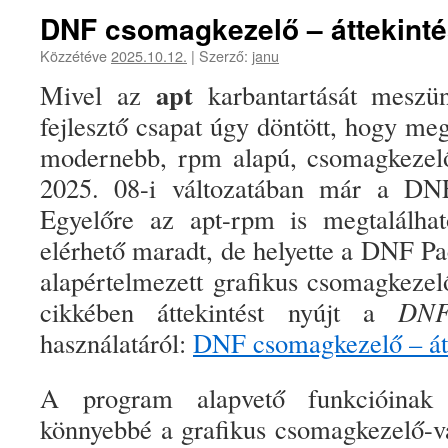
DNF csomagkezelő – áttekint
Közzétéve
2025.10.12.
|
Szerző:
janu
apt
Mivel az
karbantartását meszün
fejlesztő csapat ú
gy döntött, hogy meg
modernebb, rpm alapú, csomagkeze
2025. 08-i változatában már a DNF
Egyelőre az apt-rpm is megtalálha
elérhető maradt, de
helyett
e
a DNF Pac
alapértelmezett grafikus csomagkeze
cikkében áttekintést nyújt a
DNF
használatáról:
DNF csomagkezelő – átt
A program alapvető funkcióinak i
könnyebbé a grafikus csomagkezelő-vá