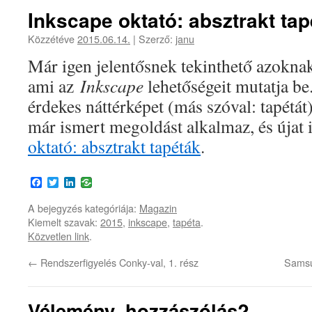
Inkscape oktató: absztrakt tap
Közzétéve
2015.06.14.
|
Szerző:
janu
Már igen jelentősnek tekinthető azokna
ami az
Inkscape
lehetőségeit mutatja 
érdekes náttérképet (más szóval: tapétát
már ismert megoldást alkalmaz, és újat 
oktató: absztrakt tapéták
.
Facebook
Twitter
LinkedIn
A bejegyzés kategóriája:
Magazin
Kiemelt szavak:
2015
,
inkscape
,
tapéta
.
Közvetlen link
.
←
Rendszerfigyelés Conky-val, 1. rész
Samsu
Vélemény, hozzászólás?